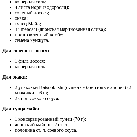
кошерная соль;
4 листа нори (водоросли);
соленый лосось;
окака;
тунец Майо;
3 umeboshi (японская маринованная слива);
приправленный комбу;
семена кунжута.
Для соленого лосося:
1 филе лосося;
кошерная соль.
Для окаки:
2 упаковки Katsuobushi (сушеные бонитовые хлопья) (2
упаковки = 6 г);
2 ст. л. соевого соуса.
Для тунца майо:
1 консервированный тунец (70 г);
японский майонез 2 ст. л.;
половина ст. л. соевого соуса.