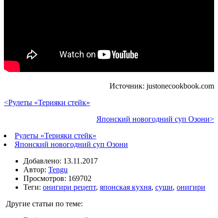
Источник: justonecookbook.com
<Рулеты «Терияки стейк»
Японский новогодний суп Озони>
Рулеты «Терияки стейк»
Японский новогодний суп Озони
Добавлено: 13.11.2017
Автор:
Tengu
Просмотров: 169702
Теги:
онигири рецепт
,
японская кухня
,
суши
,
онигири
Другие статьи по теме: