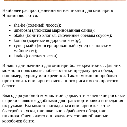
Наиболее распространенными начинками для онигири в
Японии являются:
sha-ke (соленый лосось);
umeboshi (японская маринованная слива);
okaka (бонито-хлопья, смоченные соевым соусом);
kombu (варёные водоросли комбу);
тунец майо (консервированный тунец с японским
майонезом);
tarako (соленая треска).
В наши дни начинки для онигири более креативны. Для них
можно использовать любые остатки предыдущего обеда,
например, курицу или креветки. Также можно попробовать
приготовить онигири из смешанного риса вместо простого
белого.
Благодаря удобной компактной форме, эти маленькие рисовые
шарики являются удобными для транспортировки и поедания
их руками. Вы можете насладиться онигири в качестве
быстрой закуски, или школьного/рабочего обеда, или
пикника. Очень часто они являются составной частью
коробочек бенто.