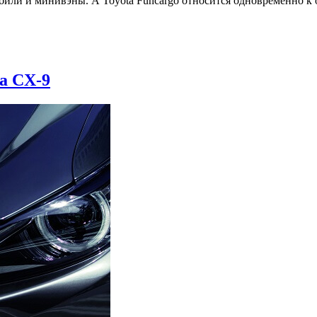
ли и минивэны. А Toyota Funcargo относится одновременно к о
a CX-9