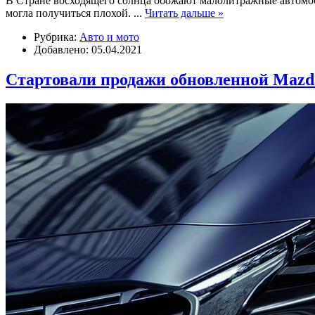
В Стране восходящего солнца обожают малолитражные автомоби
могла получиться плохой.
...
Читать дальше »
Рубрика:
Авто и мото
Добавлено: 05.04.2021
Стартовали продажи обновленной Mazd