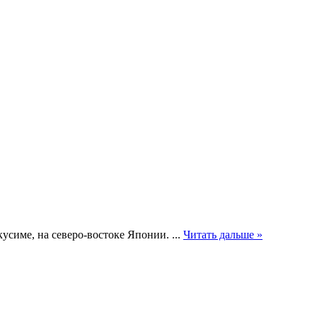
кусиме, на северо-востоке Японии.
...
Читать дальше »