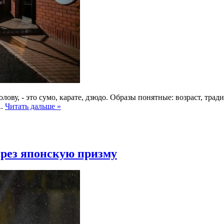
голову, - это сумо, карате, дзюдо. Образы понятные: возраст, тр
..
Читать дальше »
ерез японскую призму