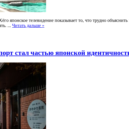
ёго японское телевидение показывает то, что трудно объяснить
ять.
...
Читать дальше »
порт стал частью японской идентичност