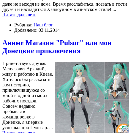
даже не выходя из дома. Время расслабиться, позвать в гости
друзей и насладиться Хэллоуином в азиатском стиле!
...
Читать дальше »
Рубрика:
Наш блог
Добавлено: 03.11.2014
Аниме Магазин "Pulsar" или мои
Донецкие приключения
Приветствую, друзья.
Меня зовут Аркадий,
живу и работаю в Киеве.
Хотелось бы рассказать
вам историю,
приключившуюся со
мной в одной из моих
рабочих поездок.
Совсем недавно,
пребывая в
командировке в
Донецке, я впервые
услышал про Пульсар.
...
Читать дальше »