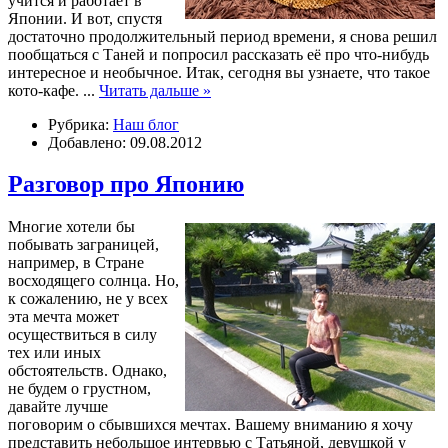
учится и работает в
Японии. И вот, спустя
достаточно продолжительный период времени, я снова решил
пообщаться с Таней и попросил рассказать её про что-нибудь
интересное и необычное. Итак, сегодня вы узнаете, что такое
кото-кафе.
...
Читать дальше »
Рубрика:
Наш блог
Добавлено: 09.08.2012
Разговор про Японию
Многие хотели бы
побывать заграницей,
например, в Стране
восходящего солнца. Но,
к сожалению, не у всех
эта мечта может
осуществиться в силу
тех или иных
обстоятельств. Однако,
не будем о грустном,
давайте лучше
поговорим о сбывшихся мечтах. Вашему вниманию я хочу
представить небольшое интервью с Татьяной, девушкой у