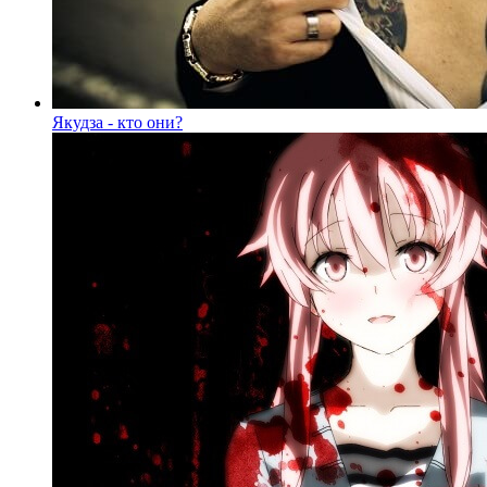
Якудза - кто они?