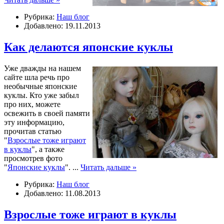
Рубрика:
Наш блог
Добавлено: 19.11.2013
Как делаются японские куклы
Уже дважды на нашем
сайте шла речь про
необычные японские
куклы. Кто уже забыл
про них, можете
освежить в своей памяти
эту информацию,
прочитав статью
"
Взрослые тоже играют
в куклы
", а также
просмотрев фото
"
Японские куклы
".
...
Читать дальше »
Рубрика:
Наш блог
Добавлено: 11.08.2013
Взрослые тоже играют в куклы