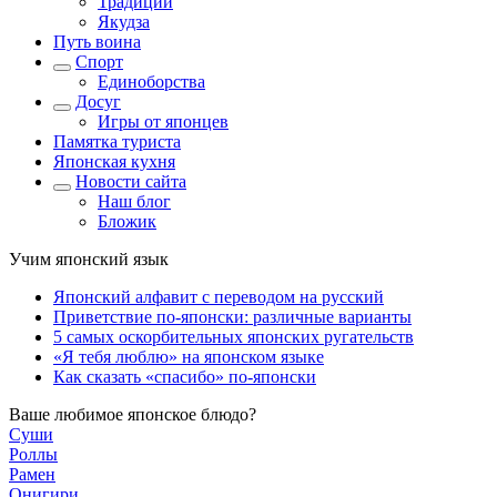
Традиции
Якудза
Путь воина
Спорт
Единоборства
Досуг
Игры от японцев
Памятка туриста
Японская кухня
Новости сайта
Наш блог
Бложик
Учим японский язык
Японский алфавит с переводом на русский
Приветствие по-японски: различные варианты
5 самых оскорбительных японских ругательств
«Я тебя люблю» на японском языке
Как сказать «спасибо» по-японски
Ваше любимое японское блюдо?
Суши
Роллы
Рамен
Онигири