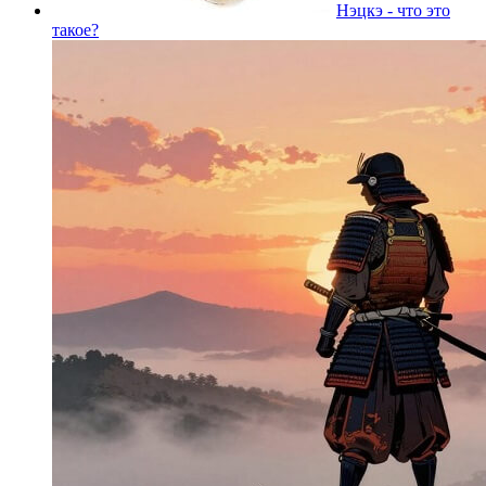
Нэцкэ - что это
такое?