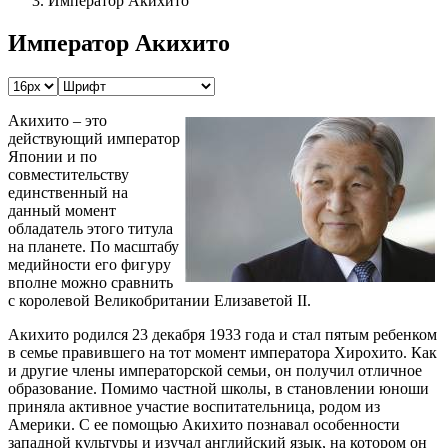
Император Акихито
Император Акихито
Акихито – это
действующий император
Японии и по
совместительству
единственный на
данный момент
обладатель этого титула
на планете. По масштабу
медийности его фигуру
вполне можно сравнить
с королевой Великобритании Елизаветой II.
Акихито родился 23 декабря 1933 года и стал пятым ребенком
в семье правившего на тот момент императора Хирохито. Как
и другие члены императорской семьи, он получил отличное
образование. Помимо частной школы, в становлении юноши
приняла активное участие воспитательница, родом из
Америки. С ее помощью Акихито познавал особенности
западной культуры и изучал английский язык, на котором он