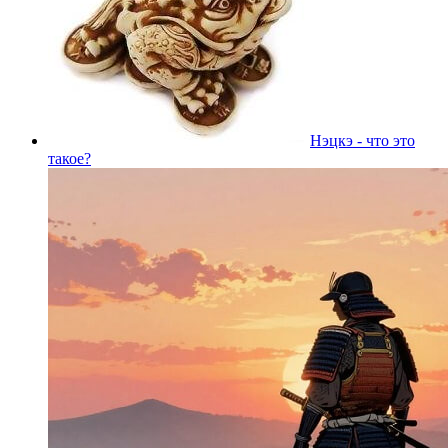
Нэцкэ - что это
такое?