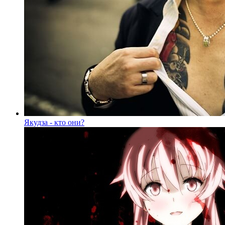
Якудза - кто они?