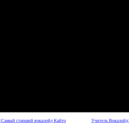
<Самый старший вокалойд Кайто
Учитель Вокалойд