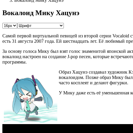
Вокалоид Мику Хацунэ
Вокалоид Мику Хацунэ
Самой первой виртуальной певицей из второй серии Vocaloid с
есть 31 августа 2007 года. Ей шестнадцать лет. Её любимый пре
За основу голоса Мику был взят голос знаменитой японской ак
вокалоид настроен на создание J-pop песен, которые встречаю
программы.
Образ Хацунэ создавал художник Кэ
вокалоидом. Позже образ Мику был 
часто косплеят и делают фигурки.
У Мику даже есть её уменьшенная к