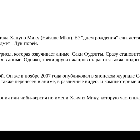
тала Хацунэ Мику (Hatsune Miku). Её "днем рождения" считается
дмет - Лук-порей.
трисы, которая озвучивает аниме, Саки Фудзиты. Сразу становит
тся в аниме. Однако, треки других жанров стараются также подо
й. Он же в ноябре 2007 года опубликовал в японском журнале C
также перенесен в аниме, в различные видео- и компьютерные 
опия или чиби-версия по имени Хачунэ Мику, которую частенько