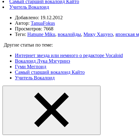
Самый старший вокалоид Кайто
Учитель Вокалоид
Добавлено: 19.12.2012
Автор:
TanuaFokus
Просмотров: 7668
Теги:
Hatsune Miku
,
вокалойды
,
Мику Хацунэ
,
японская 
Другие статьи по теме:
Интернет звезда или немного о редакторе Vocaloid
Вокалоид Лука Мэгуринэ
Гуми Мегпоид
Самый старший вокалоид Кайто
Учитель Вокалоид