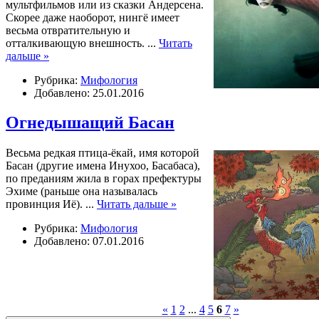
мультфильмов или из сказки Андерсена.
Скорее даже наоборот, нингё имеет
весьма отвратительную и
отталкивающую внешность.
...
Читать
дальше »
Рубрика:
Мифология
Добавлено: 25.01.2016
Огнедышащий Басан
Весьма редкая птица-ёкай, имя которой
Басан (другие имена Инухоо, Басабаса),
по преданиям жила в горах префектуры
Эхиме (раньше она называлась
провинция Иё).
...
Читать дальше »
Рубрика:
Мифология
Добавлено: 07.01.2016
«
1
2
...
4
5
6
7
»