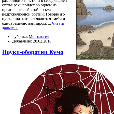
различной нечисти, и в сегодняшней
статье речь пойдёт об одном из
представителей этой весьма
недружелюбной братии. Говорю я о
нурэ-онна, которая является змеёй и
одновременно вампиром.
...
Читать
дальше »
Рубрика:
Мифология
Добавлено: 28.02.2016
Пауки-оборотни Кумо