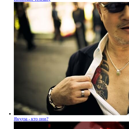
Якудза - кто они?