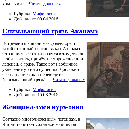
крыльями.
...
Читать дальше »
Рубрика:
Мифология
Добавлено: 09.04.2016
Слизывающий грязь Аканамэ
Встречается в японском фольклоре и
такой странный персонаж как Аканамэ.
Странность его заключается в том, что он
любит лизать, причём не мороженое или
леденец, а грязь. Такое вот необычное
увлечение у этого существа. Дословно
его название так и переводится
"слизывающий грязь".
...
Читать дальше »
Рубрика:
Мифология
Добавлено: 15.03.2016
Женщина-змея нурэ-онна
Согласно многочисленным легендам, в
Японии обитает солидное количество