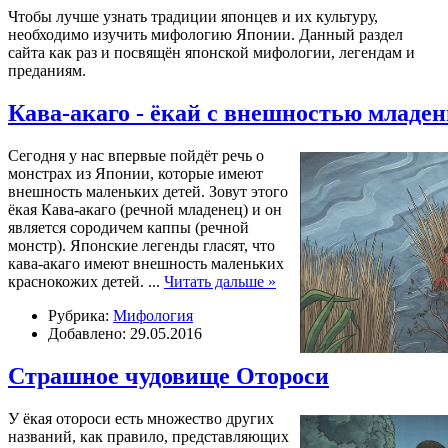
Чтобы лучше узнать традиции японцев и их культуру,
необходимо изучить мифологию Японии. Данный раздел
сайта как раз и посвящён японской мифологии, легендам и
преданиям.
Кава-акаго - ёкай с внешностью младе
Сегодня у нас впервые пойдёт речь о
монстрах из Японии, которые имеют
внешность маленьких детей. Зовут этого
ёкая Кава-акаго (речной младенец) и он
является сородичем каппы (речной
монстр). Японские легенды гласят, что
кава-акаго имеют внешность маленьких
краснокожих детей.
...
Читать дальше »
Рубрика:
Мифология
Добавлено: 29.05.2016
Страшное чудовище Отороси
У ёкая отороси есть множество других
названий, как правило, представляющих