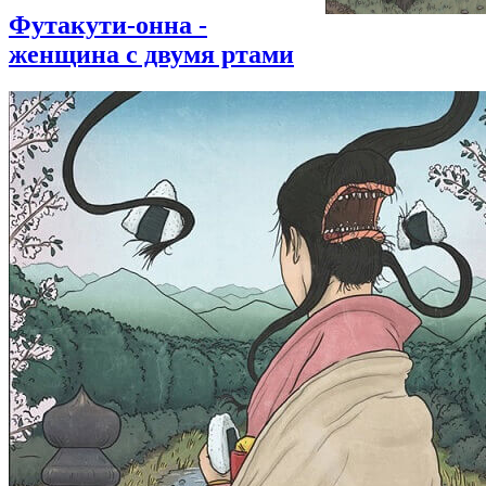
Футакути-онна -
женщина с двумя ртами