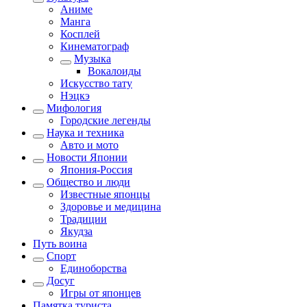
Аниме
Манга
Косплей
Кинематограф
Музыка
Вокалоиды
Искусство тату
Нэцкэ
Мифология
Городские легенды
Наука и техника
Авто и мото
Новости Японии
Япония-Россия
Общество и люди
Известные японцы
Здоровье и медицина
Традиции
Якудза
Путь воина
Спорт
Единоборства
Досуг
Игры от японцев
Памятка туриста