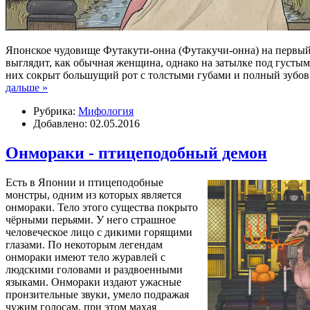
Японское чудовище Футакути-онна (Футакучи-онна) на первый
выглядит, как обычная женщина, однако на затылке под густы
них сокрыт большущий рот с толстыми губами и полный зубов
дальше »
Рубрика:
Мифология
Добавлено: 02.05.2016
Онмораки - птицеподобный демон
Есть в Японии и птицеподобные
монстры, одним из которых является
онмораки. Тело этого существа покрыто
чёрными перьями. У него страшное
человеческое лицо с дикими горящими
глазами. По некоторым легендам
онмораки имеют тело журавлей с
людскими головами и раздвоенными
языками. Онмораки издают ужасные
пронзительные звуки, умело подражая
чужим голосам, при этом махая