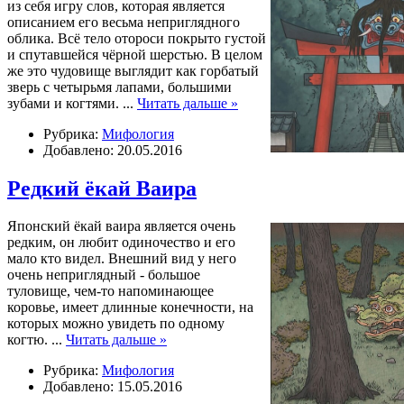
из себя игру слов, которая является
описанием его весьма неприглядного
облика. Всё тело отороси покрыто густой
и спутавшейся чёрной шерстью. В целом
же это чудовище выглядит как горбатый
зверь с четырьмя лапами, большими
зубами и когтями.
...
Читать дальше »
Рубрика:
Мифология
Добавлено: 20.05.2016
Редкий ёкай Ваира
Японский ёкай ваира является очень
редким, он любит одиночество и его
мало кто видел. Внешний вид у него
очень неприглядный - большое
туловище, чем-то напоминающее
коровье, имеет длинные конечности, на
которых можно увидеть по одному
когтю.
...
Читать дальше »
Рубрика:
Мифология
Добавлено: 15.05.2016