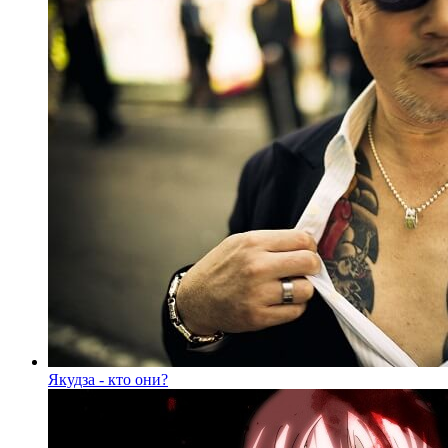
Якудза - кто они?