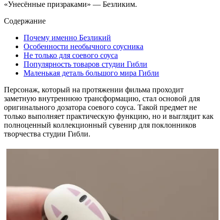
«Унесённые призраками» — Безликим.
Содержание
Почему именно Безликий
Особенности необычного соусника
Не только для соевого соуса
Популярность товаров студии Гибли
Маленькая деталь большого мира Гибли
Персонаж, который на протяжении фильма проходит
заметную внутреннюю трансформацию, стал основой для
оригинального дозатора соевого соуса. Такой предмет не
только выполняет практическую функцию, но и выглядит как
полноценный коллекционный сувенир для поклонников
творчества студии Гибли.