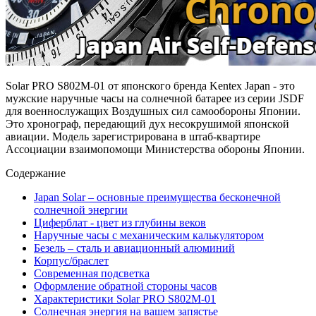
Solar PRO S802M-01 от японского бренда Kentex Japan - это
мужские наручные часы на солнечной батарее из серии JSDF
для военнослужащих Воздушных сил самообороны Японии.
Это хронограф, передающий дух несокрушимой японской
авиации. Модель зарегистрирована в штаб-квартире
Ассоциации взаимопомощи Министерства обороны Японии.
Содержание
Japan Solar – основные преимущества бесконечной
солнечной энергии
Циферблат - цвет из глубины веков
Наручные часы с механическим калькулятором
Безель – сталь и авиационный алюминий
Корпус/браслет
Современная подсветка
Оформление обратной стороны часов
Характеристики Solar PRO S802M-01
Солнечная энергия на вашем запястье