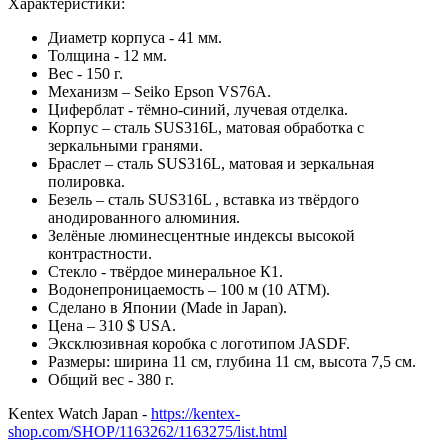
Характеристики:
Диаметр корпуса - 41 мм.
Толщина - 12 мм.
Вес - 150 г.
Механизм – Seiko Epson VS76A.
Циферблат - тёмно-синий, лучевая отделка.
Корпус – сталь SUS316L, матовая обработка с
зеркальными гранями.
Браслет – сталь SUS316L, матовая и зеркальная
полировка.
Безель – сталь SUS316L , вставка из твёрдого
анодированного алюминия.
Зелёные люминесцентные индексы высокой
контрастности.
Стекло - твёрдое минеральное К1.
Водонепроницаемость – 100 м (10 ATM).
Сделано в Японии (Made in Japan).
Цена – 310 $ USA.
Эксклюзивная коробка с логотипом JASDF.
Размеры: ширина 11 см, глубина 11 см, высота 7,5 см.
Общий вес - 380 г.
Kentex Watch Japan -
https://kentex-
shop.com/SHOP/1163262/1163275/list.html