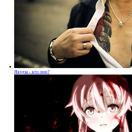
Якудза - кто они?