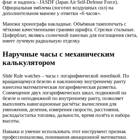
флаг и надпись - JASDF (Japan Air Self-Defense Force).
Официальная эмблема (логотип воздушных сил) на
дополнительном манеже у отметки «6 часов».
Манежи хронографа накладные. Объёмная тампопечать с
чёткими качественными гранями шрифта. Стрелки стальные.
Циферблат, являясь солнечной панелью для поглощения света,
имеет лучевую радиальную отделку.
Наручные часы с механическим
калькулятором
Slide Rule watches – часы с логарифмической линейкой. По
вращающемуся безелю и наклонному внутреннему ранту
нанесена математическая логарифмическая разметка.
Совмещение двух логарифмических шкал, подвижной на
безеле и неподвижной по внутреннему ранту, позволяет
выполнять навигационные расчёты: вычисления для
умножения, деления, измерения скорости, расстояния,
расхода/остатка топлива, дальности, время полёта и набора
высоты.
Навыки и умение использовать этот инструмент признак
профессионализма, понимания авиационной математики.