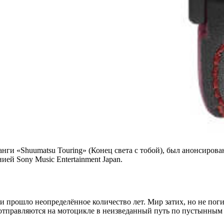
манги «Shuumatsu Touring» (Конец света с тобой), был анонсиров
ей Sony Music Entertainment Japan.
и прошло неопределённое количество лет. Мир затих, но не пог
и отправляются на мотоцикле в неизведанный путь по пустынны