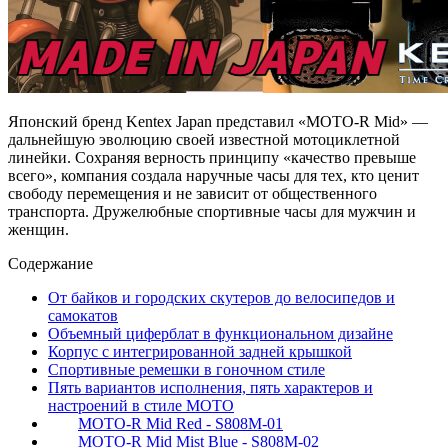
Японский бренд Kentex Japan представил «MOTO-R Mid» —
дальнейшую эволюцию своей известной мотоциклетной
линейки. Сохраняя верность принципу «качество превыше
всего», компания создала наручные часы для тех, кто ценит
свободу перемещения и не зависит от общественного
транспорта. Дружелюбные спортивные часы для мужчин и
женщин.
Содержание
От байков и городских скутеров до велосипедов и
самокатов
Объемный циферблат в функциональном дизайне
Корпус с интегрированной задней крышкой
Спортивные ремешки в гоночном стиле
Пять вариантов исполнения, пять характеров и
настроений в стиле MOTO
MOTO-R Mid Red - S808M-01
MOTO-R Mid Mist Blue - S808M-02