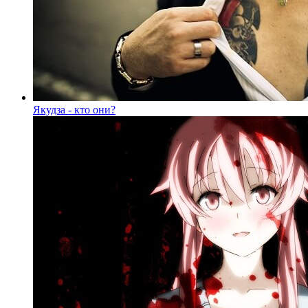
Якудза - кто они?