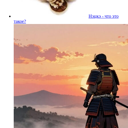
Нэцкэ - что это
такое?