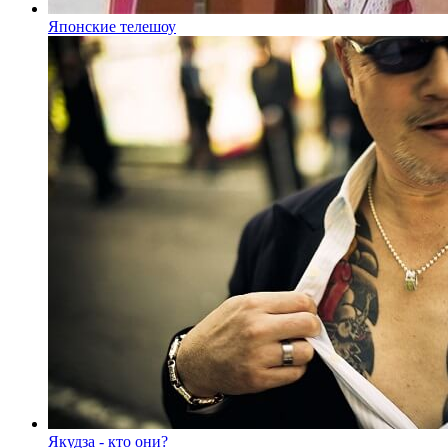
Японские телешоу
Якудза - кто они?