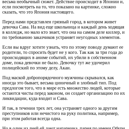
весьма необычный сюжет. Действие происходит в Японии и,
если посмотреть на то, что показано на картинке, сложно
сказать, что это Япония настоящего.
Перед нами представлен грязный город, в котором живет
девочка Сава. На вид еще школьница и каждый день ходящая
в колледж, но мало кто знает, что она на самом деле киллер, и
по требованию заказчиков устраняет неугодных элементов.
Если вы вдруг хотите узнать, что по этому поводу думают ее
родители, то спросить будет не у кого. Так как за три года до
происходящих в аниме событий, их убили в собственном
доме, пока девочки не было. Девочку тут же удочерил
полицейский по этому делу, Акаи.
Под маской добропорядочного мужчины скрывался, как
иногда это бывает, весьма циничный и злобный тип. Под
предлогом того, что в мире есть множество людей, которые
остаются чисты перед законом, он создает организацию по их
ликвидации, куда входит и Сава.
И так, в течении трех лет, она устраняет одного за другим
преступников или нечистого на руку политика, например,
при этом работая всегда одна.
Но в один из дней ей дают напарника, парня по имени Обури.