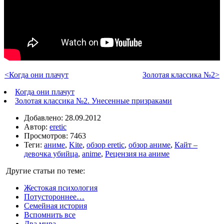
<Когда они плачут
Золотая классика №2>
Когда они плачут
Золотая классика №2. Унесенные призраками
Добавлено: 28.09.2012
Автор:
eretic
Просмотров: 7463
Теги:
аниме
,
Kite
,
обзор eretic
,
обзор аниме
,
Кайт –
девочка убийца
,
anime
,
Рецензия на аниме
Другие статьи по теме:
Жестокая психология
Потустороннее…
Семейная история
Вспомнить все
Два мира