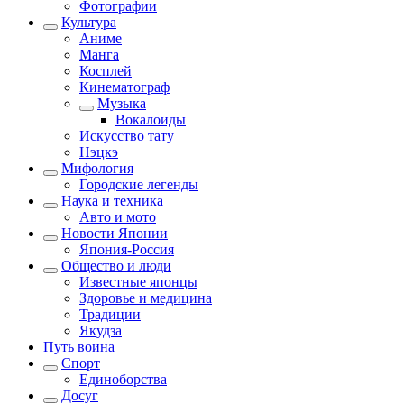
Фотографии
Культура
Аниме
Манга
Косплей
Кинематограф
Музыка
Вокалоиды
Искусство тату
Нэцкэ
Мифология
Городские легенды
Наука и техника
Авто и мото
Новости Японии
Япония-Россия
Общество и люди
Известные японцы
Здоровье и медицина
Традиции
Якудза
Путь воина
Спорт
Единоборства
Досуг