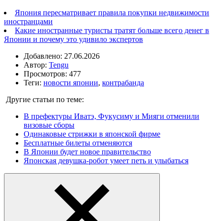
Япония пересматривает правила покупки недвижимости
иностранцами
Какие иностранные туристы тратят больше всего денег в
Японии и почему это удивило экспертов
Добавлено: 27.06.2026
Автор:
Tengu
Просмотров: 477
Теги:
новости японии
,
контрабанда
Другие статьи по теме:
В префектуры Иватэ, Фукусиму и Мияги отменили
визовые сборы
Одинаковые стрижки в японской фирме
Бесплатные билеты отменяются
В Японии будет новое правительство
Японская девушка-робот умеет петь и улыбаться