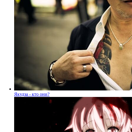
Якудза - кто они?