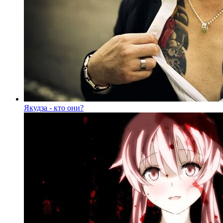
Якудза - кто они?