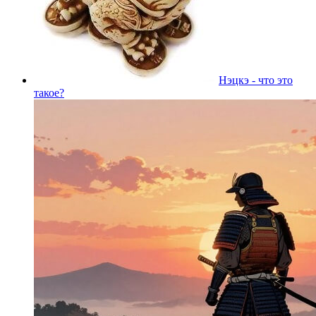
Нэцкэ - что это
такое?