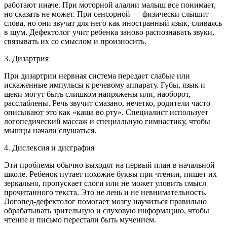
работают иначе. При моторной алалии малыш все понимает,
но сказать не может. При сенсорной — физически слышит
слова, но они звучат для него как иностранный язык, сливаясь
в шум. Дефектолог учит ребенка заново распознавать звуки,
связывать их со смыслом и произносить.
3. Дизартрия
При дизартрии нервная система передает слабые или
искаженные импульсы к речевому аппарату. Губы, язык и
щеки могут быть слишком напряжены или, наоборот,
расслаблены. Речь звучит смазано, нечетко, родители часто
описывают это как «каша во рту». Специалист использует
логопедический массаж и специальную гимнастику, чтобы
мышцы начали слушаться.
4. Дислексия и дисграфия
Эти проблемы обычно выходят на первый план в начальной
школе. Ребенок путает похожие буквы при чтении, пишет их
зеркально, пропускает слоги или не может уловить смысл
прочитанного текста. Это не лень и не невнимательность.
Логопед-дефектолог помогает мозгу научиться правильно
обрабатывать зрительную и слуховую информацию, чтобы
чтение и письмо перестали быть мучением.