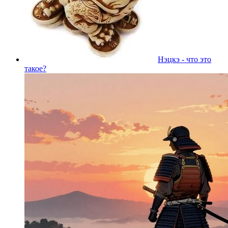
Нэцкэ - что это
такое?