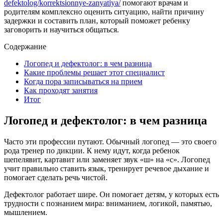
defektolog/korrektsionnye-zanyatiya/
помогают врачам и
родителям комплексно оценить ситуацию, найти причину
задержки и составить план, который поможет ребенку
заговорить и научиться общаться.
Содержание
Логопед и дефектолог: в чем разница
Какие проблемы решает этот специалист
Когда пора записываться на прием
Как проходят занятия
Итог
Логопед и дефектолог: в чем разница
Часто эти профессии путают. Обычный логопед — это своего
рода тренер по дикции. К нему идут, когда ребенок
шепелявит, картавит или заменяет звук «ш» на «с». Логопед
учит правильно ставить язык, тренирует речевое дыхание и
помогает сделать речь чистой.
Дефектолог работает шире. Он помогает детям, у которых есть
трудности с познанием мира: вниманием, логикой, памятью,
мышлением.