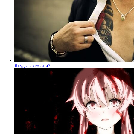
Якудза - кто они?