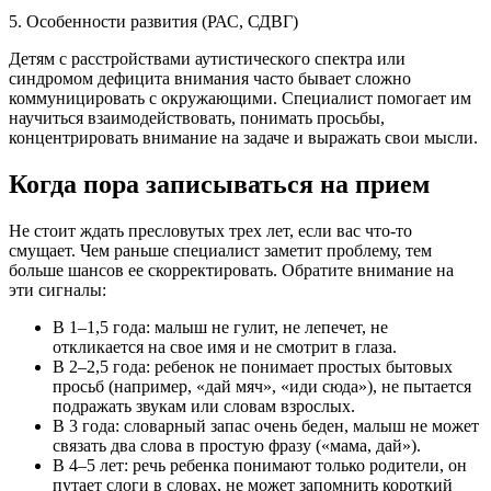
5. Особенности развития (РАС, СДВГ)
Детям с расстройствами аутистического спектра или
синдромом дефицита внимания часто бывает сложно
коммуницировать с окружающими. Специалист помогает им
научиться взаимодействовать, понимать просьбы,
концентрировать внимание на задаче и выражать свои мысли.
Когда пора записываться на прием
Не стоит ждать пресловутых трех лет, если вас что-то
смущает. Чем раньше специалист заметит проблему, тем
больше шансов ее скорректировать. Обратите внимание на
эти сигналы:
В 1–1,5 года: малыш не гулит, не лепечет, не
откликается на свое имя и не смотрит в глаза.
В 2–2,5 года: ребенок не понимает простых бытовых
просьб (например, «дай мяч», «иди сюда»), не пытается
подражать звукам или словам взрослых.
В 3 года: словарный запас очень беден, малыш не может
связать два слова в простую фразу («мама, дай»).
В 4–5 лет: речь ребенка понимают только родители, он
путает слоги в словах, не может запомнить короткий