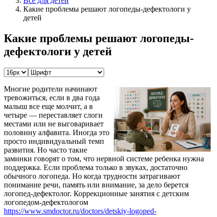
Всё для детей
Какие проблемы решают логопеды-дефектологи у
детей
Какие проблемы решают логопеды-
дефектологи у детей
Многие родители начинают
тревожиться, если в два года
малыш все еще молчит, а в
четыре — переставляет слоги
местами или не выговаривает
половину алфавита. Иногда это
просто индивидуальный темп
развития. Но часто такие
заминки говорят о том, что нервной системе ребенка нужна
поддержка. Если проблема только в звуках, достаточно
обычного логопеда. Но когда трудности затрагивают
понимание речи, память или внимание, за дело берется
логопед-дефектолог. Коррекционные занятия с детским
логопедом-дефектологом
https://www.smdoctor.ru/doctors/detskiy-logoped-